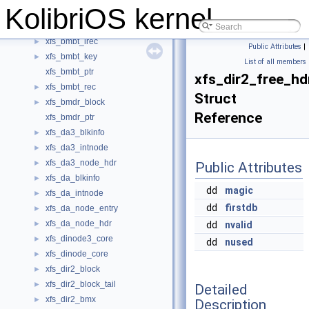
KolibriOS kernel
xfs_bmbt3_block
►
xfs_bmbt_block
►
xfs_bmbt_irec
►
Public Attributes
|
xfs_bmbt_key
►
List of all members
xfs_bmbt_ptr
xfs_dir2_free_hd
xfs_bmbt_rec
►
Struct
xfs_bmdr_block
►
Reference
xfs_bmdr_ptr
xfs_da3_blkinfo
►
xfs_da3_intnode
►
xfs_da3_node_hdr
►
Public Attributes
xfs_da_blkinfo
►
dd
magic
xfs_da_intnode
►
dd
firstdb
xfs_da_node_entry
►
xfs_da_node_hdr
►
dd
nvalid
xfs_dinode3_core
►
dd
nused
xfs_dinode_core
►
xfs_dir2_block
►
xfs_dir2_block_tail
►
Detailed
xfs_dir2_bmx
►
Description