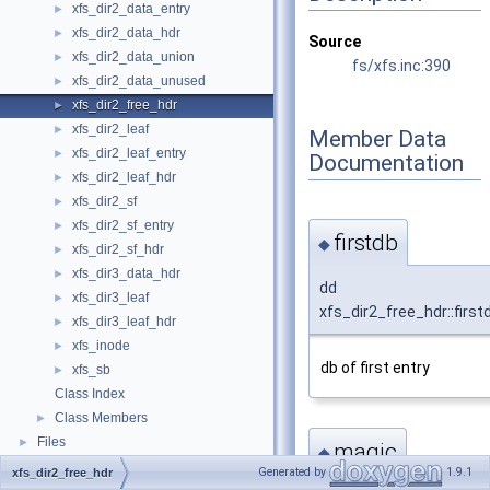
xfs_dir2_data_entry
►
xfs_dir2_data_hdr
►
Source
xfs_dir2_data_union
►
fs/xfs.inc:390
xfs_dir2_data_unused
►
xfs_dir2_free_hdr
►
xfs_dir2_leaf
►
Member Data
xfs_dir2_leaf_entry
►
Documentation
xfs_dir2_leaf_hdr
►
xfs_dir2_sf
►
xfs_dir2_sf_entry
►
firstdb
◆
xfs_dir2_sf_hdr
►
xfs_dir3_data_hdr
►
dd
xfs_dir3_leaf
►
xfs_dir2_free_hdr::first
xfs_dir3_leaf_hdr
►
xfs_inode
►
db of first entry
xfs_sb
►
Class Index
Class Members
►
Files
►
magic
◆
Generated by
1.9.1
xfs_dir2_free_hdr