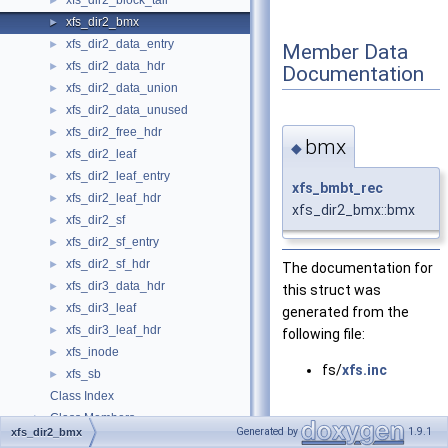
xfs_dir2_block_tail
►
xfs_dir2_bmx
►
xfs_dir2_data_entry
►
Member Data
xfs_dir2_data_hdr
►
Documentation
xfs_dir2_data_union
►
xfs_dir2_data_unused
►
xfs_dir2_free_hdr
►
bmx
◆
xfs_dir2_leaf
►
xfs_dir2_leaf_entry
►
xfs_bmbt_rec
xfs_dir2_leaf_hdr
►
xfs_dir2_bmx::bmx
xfs_dir2_sf
►
xfs_dir2_sf_entry
►
xfs_dir2_sf_hdr
►
The documentation for
xfs_dir3_data_hdr
►
this struct was
xfs_dir3_leaf
►
generated from the
xfs_dir3_leaf_hdr
►
following file:
xfs_inode
►
fs/
xfs.inc
xfs_sb
►
Class Index
Class Members
►
Generated by
1.9.1
xfs_dir2_bmx
Files
►