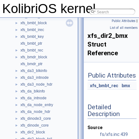
WDATA
►
KolibriOS kernel
XFS
►
xfs_bmbt3_block
►
Public Attributes
|
xfs_bmbt_block
►
List of all members
xfs_bmbt_irec
►
xfs_dir2_bmx
xfs_bmbt_key
►
Struct
xfs_bmbt_ptr
xfs_bmbt_rec
►
Reference
xfs_bmdr_block
►
xfs_bmdr_ptr
xfs_da3_blkinfo
►
Public Attributes
xfs_da3_intnode
►
xfs_da3_node_hdr
►
xfs_bmbt_rec
bmx
xfs_da_blkinfo
►
xfs_da_intnode
►
xfs_da_node_entry
►
Detailed
xfs_da_node_hdr
►
Description
xfs_dinode3_core
►
xfs_dinode_core
►
Source
xfs_dir2_block
►
fs/xfs.inc:439