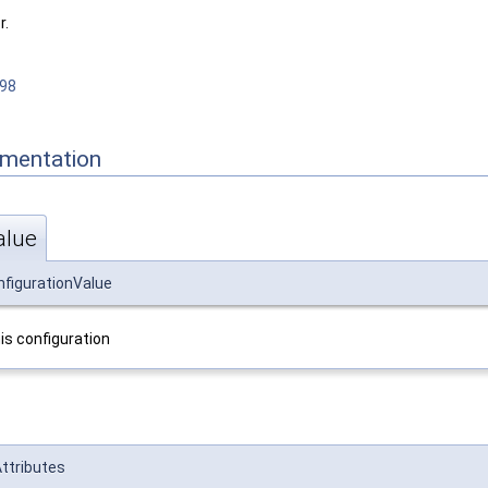
r.
:98
mentation
alue
nfigurationValue
is configuration
ttributes