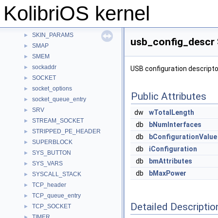
SKIN_BUTTONS
►
KolibriOS kernel
SKIN_DATA
►
SKIN_HEADER
►
SKIN_PARAMS
►
usb_config_descr 
SMAP
►
SMEM
►
sockaddr
►
USB configuration descripto
SOCKET
►
socket_options
►
Public Attributes
socket_queue_entry
►
SRV
►
dw
wTotalLength
STREAM_SOCKET
►
db
bNumInterfaces
STRIPPED_PE_HEADER
►
db
bConfigurationValue
SUPERBLOCK
►
db
iConfiguration
SYS_BUTTON
►
db
bmAttributes
SYS_VARS
►
db
bMaxPower
SYSCALL_STACK
►
TCP_header
►
TCP_queue_entry
►
Detailed Descriptio
TCP_SOCKET
►
TIMER
►