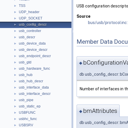
TSS
USB configuration descripto
►
UDP_header
►
Source
UDP_SOCKET
►
bus/usb/protocol.inc
usb_config_descr
►
usb_controller
►
usb_descr
►
Member Data Docu
usb_device_data
►
usb_device_descr
►
usb_endpoint_descr
►
bConfigurationV
usb_gtd
◆
►
usb_hardware_func
►
db usb_config_descr::bCo
usb_hub
►
usb_hub_descr
►
usb_interface_data
►
Number of interfaces in th
usb_interface_descr
►
usb_pipe
►
usb_static_ep
►
bmAttributes
◆
USBFUNC
►
usbhc_func
►
db usb_config_descr::bmA
USBSRV
►