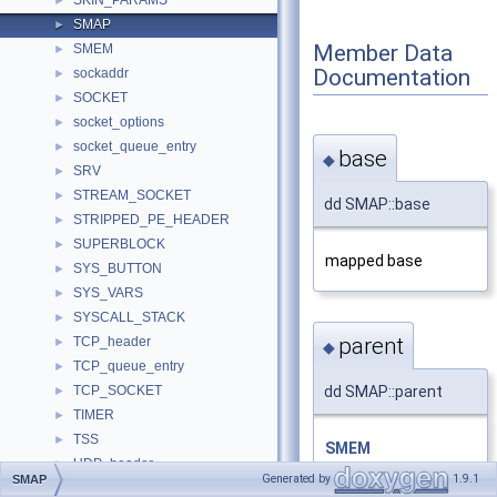
SKIN_PARAMS
►
SMAP
►
Member Data
SMEM
►
Documentation
sockaddr
►
SOCKET
►
socket_options
►
socket_queue_entry
►
base
◆
SRV
►
STREAM_SOCKET
►
dd SMAP::base
STRIPPED_PE_HEADER
►
SUPERBLOCK
►
mapped base
SYS_BUTTON
►
SYS_VARS
►
SYSCALL_STACK
►
parent
TCP_header
►
◆
TCP_queue_entry
►
TCP_SOCKET
dd SMAP::parent
►
TIMER
►
TSS
►
SMEM
UDP_header
►
Generated by
1.9.1
SMAP
UDP_SOCKET
►