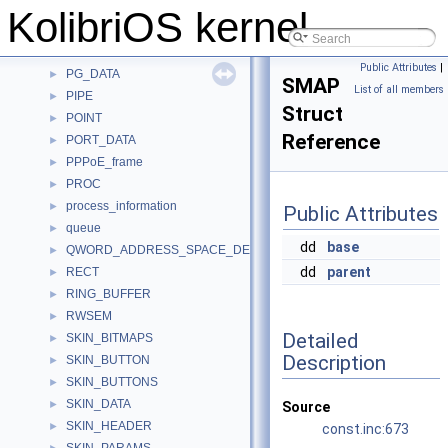
PARTITION
►
KolibriOS kernel
PARTITION_TABLE_ENTRY
►
PCIDEV
►
Public Attributes
|
PG_DATA
►
SMAP
List of all members
PIPE
►
Struct
POINT
►
Reference
PORT_DATA
►
PPPoE_frame
►
PROC
►
process_information
►
Public Attributes
queue
►
dd
base
QWORD_ADDRESS_SPACE_DESCRIPTOR
►
dd
parent
RECT
►
RING_BUFFER
►
RWSEM
►
Detailed
SKIN_BITMAPS
►
Description
SKIN_BUTTON
►
SKIN_BUTTONS
►
SKIN_DATA
►
Source
SKIN_HEADER
►
const.inc:673