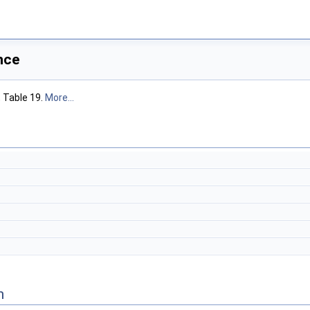
nce
, Table 19.
More...
n