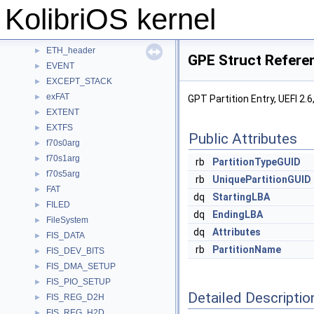
DQ
►
KolibriOS kernel
e820entry
►
ETH_DEVICE
►
ETH_header
►
GPE Struct Refere
EVENT
►
EXCEPT_STACK
►
exFAT
►
GPT Partition Entry, UEFI 2.6
EXTENT
►
EXTFS
►
Public Attributes
f70s0arg
►
f70s1arg
►
rb
PartitionTypeGUID
f70s5arg
►
rb
UniquePartitionGUID
FAT
►
dq
StartingLBA
FILED
►
dq
EndingLBA
FileSystem
►
dq
Attributes
FIS_DATA
►
rb
PartitionName
FIS_DEV_BITS
►
FIS_DMA_SETUP
►
FIS_PIO_SETUP
►
Detailed Descriptio
FIS_REG_D2H
►
FIS_REG_H2D
►