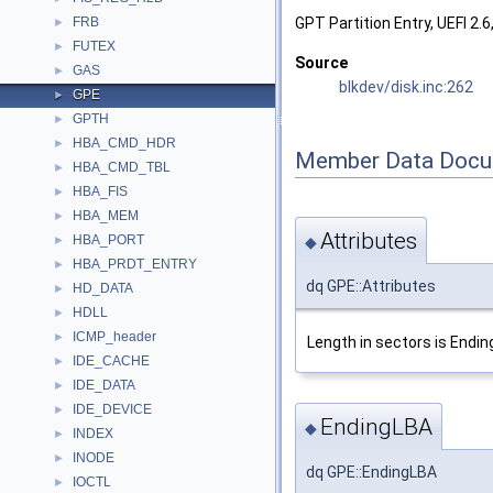
FRB
GPT Partition Entry, UEFI 2.6
►
FUTEX
►
Source
GAS
►
blkdev/disk.inc:262
GPE
►
GPTH
►
HBA_CMD_HDR
►
Member Data Docu
HBA_CMD_TBL
►
HBA_FIS
►
HBA_MEM
►
Attributes
HBA_PORT
◆
►
HBA_PRDT_ENTRY
►
dq GPE::Attributes
HD_DATA
►
HDLL
►
ICMP_header
►
Length in sectors is Endin
IDE_CACHE
►
IDE_DATA
►
IDE_DEVICE
►
EndingLBA
◆
INDEX
►
INODE
►
dq GPE::EndingLBA
IOCTL
►