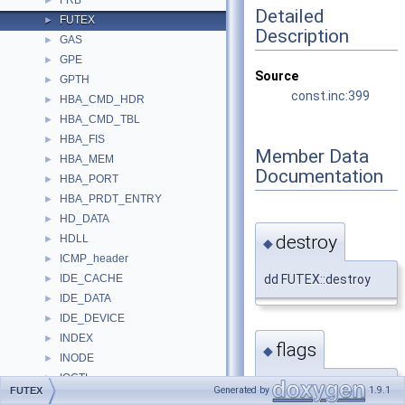
FRB
►
Detailed
FUTEX
►
Description
GAS
►
GPE
►
Source
GPTH
►
const.inc:399
HBA_CMD_HDR
►
HBA_CMD_TBL
►
HBA_FIS
►
Member Data
HBA_MEM
►
Documentation
HBA_PORT
►
HBA_PRDT_ENTRY
►
HD_DATA
►
destroy
HDLL
►
◆
ICMP_header
►
dd FUTEX::destroy
IDE_CACHE
►
IDE_DATA
►
IDE_DEVICE
►
INDEX
►
flags
◆
INODE
►
IOCTL
►
dd FUTEX::flags
Generated by
1.9.1
FUTEX
IP_SOCKET
►