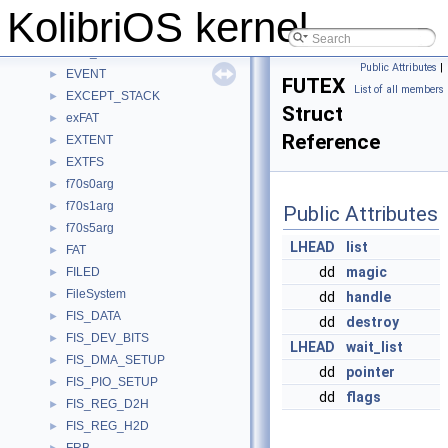
e820entry
►
KolibriOS kernel
ETH_DEVICE
►
ETH_header
►
Public Attributes
|
EVENT
►
FUTEX
List of all members
EXCEPT_STACK
►
Struct
exFAT
►
Reference
EXTENT
►
EXTFS
►
f70s0arg
►
f70s1arg
►
Public Attributes
f70s5arg
►
LHEAD
list
FAT
►
dd
magic
FILED
►
FileSystem
►
dd
handle
FIS_DATA
►
dd
destroy
FIS_DEV_BITS
►
LHEAD
wait_list
FIS_DMA_SETUP
►
dd
pointer
FIS_PIO_SETUP
►
dd
flags
FIS_REG_D2H
►
FIS_REG_H2D
►