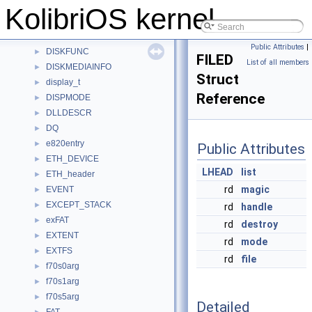
DIRENTRY
►
KolibriOS kernel
DISK
►
DISKCACHE
►
Public Attributes
|
DISKFUNC
►
FILED
List of all members
DISKMEDIAINFO
►
Struct
display_t
►
Reference
DISPMODE
►
DLLDESCR
►
DQ
►
e820entry
►
Public Attributes
ETH_DEVICE
►
LHEAD
list
ETH_header
►
rd
magic
EVENT
►
EXCEPT_STACK
►
rd
handle
exFAT
►
rd
destroy
EXTENT
►
rd
mode
EXTFS
►
rd
file
f70s0arg
►
f70s1arg
►
f70s5arg
►
Detailed