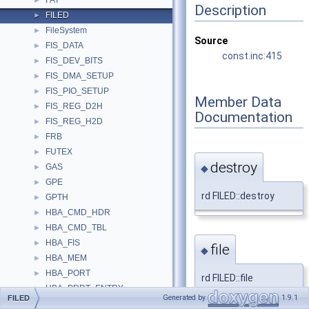
FAT
►
Description
FILED
►
FileSystem
►
Source
FIS_DATA
►
const.inc:415
FIS_DEV_BITS
►
FIS_DMA_SETUP
►
FIS_PIO_SETUP
►
Member Data
FIS_REG_D2H
►
Documentation
FIS_REG_H2D
►
FRB
►
FUTEX
►
destroy
GAS
◆
►
GPE
►
rd FILED::destroy
GPTH
►
HBA_CMD_HDR
►
HBA_CMD_TBL
►
HBA_FIS
►
file
◆
HBA_MEM
►
HBA_PORT
►
rd FILED::file
HBA_PRDT_ENTRY
►
Generated by
1.9.1
FILED
HD_DATA
►