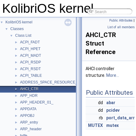
KolibriOS kernel
Public Attributes
|
KolibriOS kernel
▼
List of all members
Classes
▼
AHCI_CTR
Class List
▼
Struct
ACPI_FADT
►
ACPI_HPET
►
Reference
ACPI_MADT
►
ACPI_RSDP
►
AHCI controller
ACPI_RSDT
►
structure.
More...
ACPI_TABLE
►
ADDRESS_SPACE_RESOURCE_DESCRIPTOR
►
AHCI_CTR
►
Public Attributes
APP_HDR
►
APP_HEADER_01_
dd
abar
►
APPDATA
►
dd
pcidev
APPOBJ
►
rb
port_data_arr
ARP_entry
►
MUTEX
mutex
ARP_header
►
bdfe
►