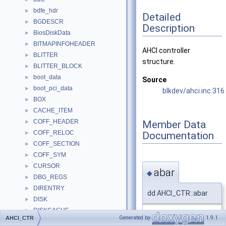
bdfe_hdr
►
Detailed
BGDESCR
►
Description
BiosDiskData
►
BITMAPINFOHEADER
►
AHCI controller
BLITTER
►
structure.
BLITTER_BLOCK
►
boot_data
►
Source
boot_pci_data
►
blkdev/ahci.inc:316
BOX
►
CACHE_ITEM
►
COFF_HEADER
Member Data
►
COFF_RELOC
Documentation
►
COFF_SECTION
►
COFF_SYM
►
CURSOR
►
abar
◆
DBG_REGS
►
DIRENTRY
►
dd AHCI_CTR::abar
DISK
►
DISKCACHE
►
Generated by
1.9.1
pointer to HBA
AHCI_CTR
DISKFUNC
►