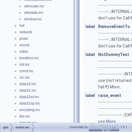
-----------------------
skincode.inc
►
-----— ; INTERNAL u
skindata.inc
►
don't use for Call
window.inc
►
hid
►
label
RemoveEventTo
network
►
-----------------------
posix
►
-----— ; INTERNAL u
sound
►
don't use for Call
video
►
label
NotDummyTest
bootbios.inc
►
-----------------------
init.inc
►
-----------------------
const.inc
►
--------------— ; I
crc.inc
►
use (not returned
data16.inc
►
fail !!!)
More...
data32.inc
►
label
raise_event
data32et.inc
►
-----------------------
data32sp.inc
►
-----------------------
encoding.inc
►
--------------— ; E
fdo.inc
►
use
More...
imports.inc
►
Generated by
1.9.1
gui
event.inc
kernel.asm
►
label
clear_event