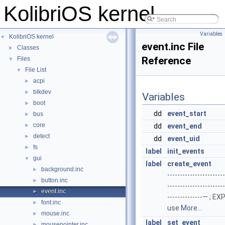
KolibriOS kernel
Variables
KolibriOS kernel
▼
event.inc File
Classes
►
Reference
Files
▼
File List
▼
acpi
►
blkdev
►
Variables
boot
►
dd
event_start
bus
►
core
►
dd
event_end
detect
►
dd
event_uid
fs
►
label
init_events
gui
▼
label
create_event
background.inc
►
-----------------------
button.inc
►
-----------------------
event.inc
►
--------------— ; E
font.inc
►
use
More...
mouse.inc
►
label
set_event
mousepointer.inc
►